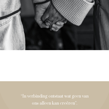
“In verbinding ontstaat wat geen van
ons alleen kan creëren”.