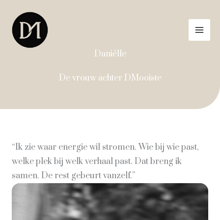
Ga
naar
de
inhoud
Daniëlle
De vrouw achter DMooiste
“Ik zie waar energie wil stromen. Wie bij wie past,
welke plek bij welk verhaal past. Dat breng ik
samen. De rest gebeurt vanzelf.”